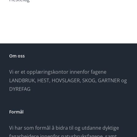
Om oss
Vi er et opplæringskontor innenfor fagene
LANDBRUK, HEST, HOVSLAGER, SKOG, GARTNER og
DYREFAG
Formål
Vi har som formål å bidra til og utdanne dyktige
fagarbeidere innenfor naturbruksfagene, samt